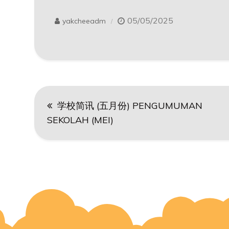
05/05/2025
yakcheeadm
Post
学校简讯 (五月份) PENGUMUMAN
navigation
SEKOLAH (MEI)