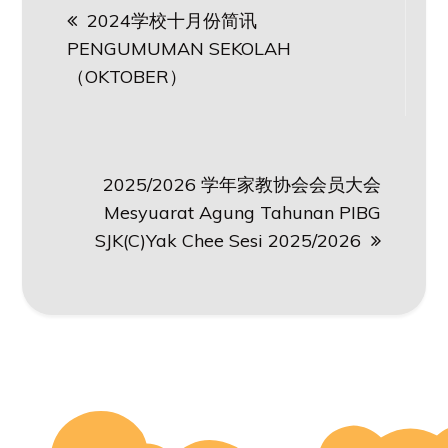
2024学校十月份简讯
navigation
PENGUMUMAN SEKOLAH
（OKTOBER）
2025/2026 学年家教协会会员大会
Mesyuarat Agung Tahunan PIBG
SJK(C)Yak Chee Sesi 2025/2026