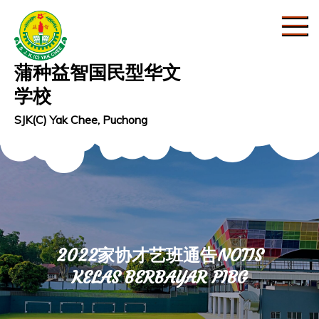
Skip
to
content
蒲种益智国民型华文
学校
SJK(C) Yak Chee, Puchong
2022家协才艺班通告NOTIS
KELAS BERBAYAR PIBG