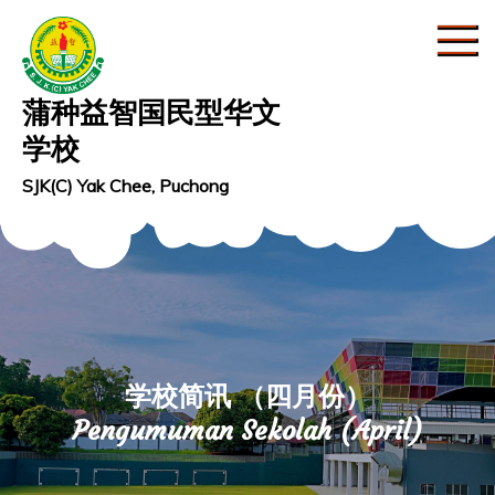
Skip
to
content
蒲种益智国民型华文
学校
SJK(C) Yak Chee, Puchong
学校简讯 （四月份）
Pengumuman Sekolah (April)