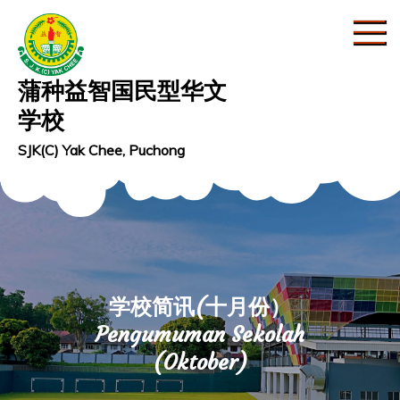
Skip
to
content
蒲种益智国民型华文
学校
SJK(C) Yak Chee, Puchong
学校简讯(十月份）
Pengumuman Sekolah
(Oktober)