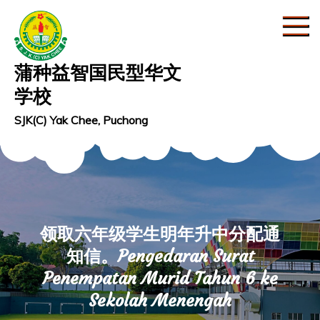
Skip
to
content
蒲种益智国民型华文
学校
SJK(C) Yak Chee, Puchong
领取六年级学生明年升中分配通
知信。Pengedaran Surat
Penempatan Murid Tahun 6 ke
Sekolah Menengah