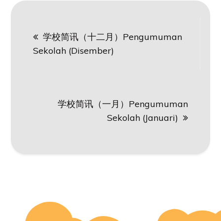
Post
学校简讯（十二月）Pengumuman
navigation
Sekolah (Disember)
学校简讯（一月）Pengumuman
Sekolah (Januari)