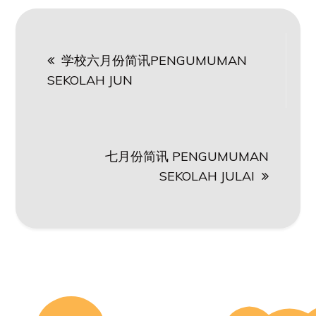
Post
学校六月份简讯PENGUMUMAN
navigation
SEKOLAH JUN
七月份简讯 PENGUMUMAN
SEKOLAH JULAI