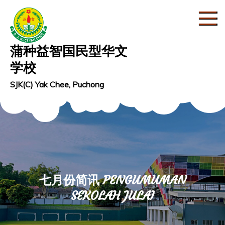
Skip
to
content
蒲种益智国民型华文
学校
SJK(C) Yak Chee, Puchong
七月份简讯 PENGUMUMAN
SEKOLAH JULAI